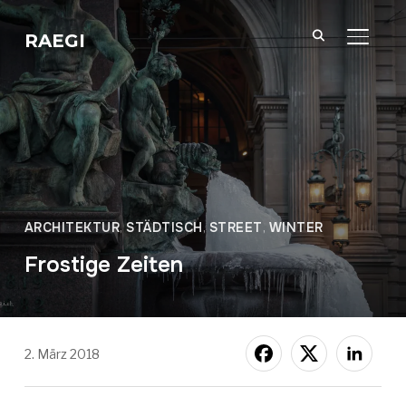
RAEGI
SEITE
ARCHITEKTUR
,
STÄDTISCH
,
STREET
,
WINTER
Frostige Zeiten
2. März 2018