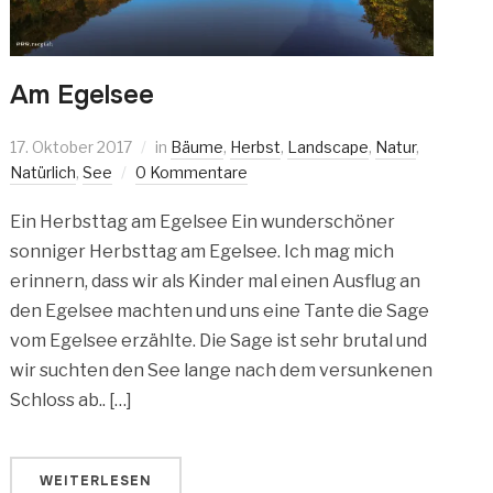
Am Egelsee
17. Oktober 2017
in
Bäume
,
Herbst
,
Landscape
,
Natur
,
Natürlich
,
See
0 Kommentare
Ein Herbsttag am Egelsee Ein wunderschöner
sonniger Herbsttag am Egelsee. Ich mag mich
erinnern, dass wir als Kinder mal einen Ausflug an
den Egelsee machten und uns eine Tante die Sage
vom Egelsee erzählte. Die Sage ist sehr brutal und
wir suchten den See lange nach dem versunkenen
Schloss ab.. […]
WEITERLESEN