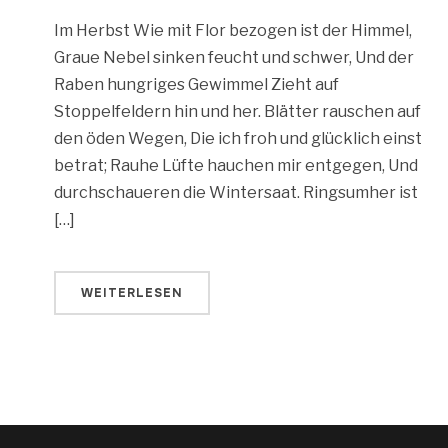
Im Herbst Wie mit Flor bezogen ist der Himmel,
Graue Nebel sinken feucht und schwer, Und der
Raben hungriges Gewimmel Zieht auf
Stoppelfeldern hin und her. Blätter rauschen auf
den öden Wegen, Die ich froh und glücklich einst
betrat; Rauhe Lüfte hauchen mir entgegen, Und
durchschaueren die Wintersaat. Ringsumher ist
[…]
WEITERLESEN