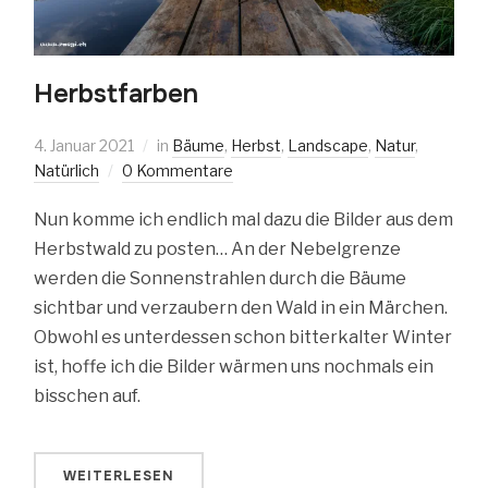
Herbstfarben
4. Januar 2021
in
Bäume
,
Herbst
,
Landscape
,
Natur
,
Natürlich
0 Kommentare
Nun komme ich endlich mal dazu die Bilder aus dem
Herbstwald zu posten… An der Nebelgrenze
werden die Sonnenstrahlen durch die Bäume
sichtbar und verzaubern den Wald in ein Märchen.
Obwohl es unterdessen schon bitterkalter Winter
ist, hoffe ich die Bilder wärmen uns nochmals ein
bisschen auf.
WEITERLESEN