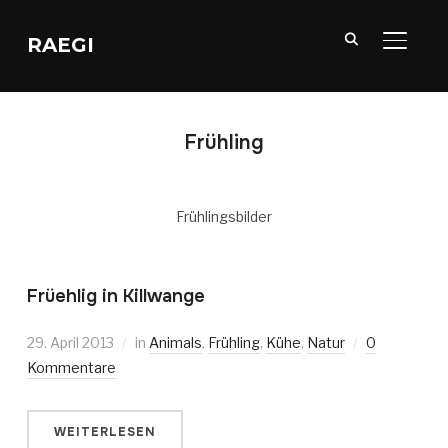
RAEGI
SEITE
Frühling
Frühlingsbilder
Früehlig in Killwange
29. April 2013
in
Animals
,
Frühling
,
Kühe
,
Natur
0
Kommentare
WEITERLESEN