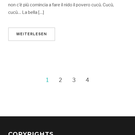
non c’è più comincia a fare il nido il povero cucù. Cucù,
cucù… La bella […]
WEITERLESEN
1
2
3
4
COPYRIGHTS