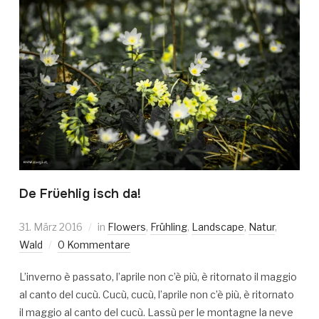
De Früehlig isch da!
31. März 2016
in
Flowers
,
Frühling
,
Landscape
,
Natur
,
Wald
0 Kommentare
L’inverno è passato, l’aprile non c’è più, è ritornato il maggio
al canto del cucù. Cucù, cucù, l’aprile non c’è più, è ritornato
il maggio al canto del cucù. Lassù per le montagne la neve