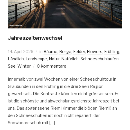
Jahreszeitenwechsel
14. April 2026
in
Bäume
,
Berge
,
Felder
,
Flowers
,
Frühling
,
Ländlich
,
Landscape
,
Natur
,
Natürlich
,
Schneeschuhlaufen
,
See
,
Winter
0 Kommentare
Innerhalb von zwei Wochen von einer Scheeschuhtour in
Graubünden in den Frühling in die drei Seen Region
gewechselt. Die Kontraste könnten nicht grösser sein. Es
ist die schönste und abwechslungsreichste Jahreszeit bei
uns. Das abgerissene Riemli (immer die blöden Riemli) an
den Schneeschuhen ist noch nicht repariert, der
Snowboardschuh mit […]