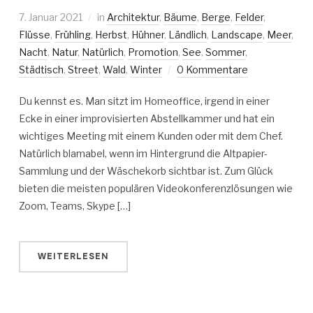
7. Januar 2021
in
Architektur
,
Bäume
,
Berge
,
Felder
,
Flüsse
,
Frühling
,
Herbst
,
Hühner
,
Ländlich
,
Landscape
,
Meer
,
Nacht
,
Natur
,
Natürlich
,
Promotion
,
See
,
Sommer
,
Städtisch
,
Street
,
Wald
,
Winter
0 Kommentare
Du kennst es. Man sitzt im Homeoffice, irgend in einer
Ecke in einer improvisierten Abstellkammer und hat ein
wichtiges Meeting mit einem Kunden oder mit dem Chef.
Natürlich blamabel, wenn im Hintergrund die Altpapier-
Sammlung und der Wäschekorb sichtbar ist. Zum Glück
bieten die meisten populären Videokonferenzlösungen wie
Zoom, Teams, Skype […]
WEITERLESEN