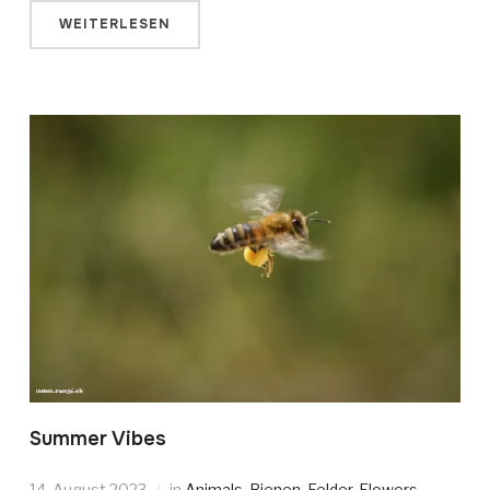
WEITERLESEN
Summer Vibes
14. August 2023
in
Animals
,
Bienen
,
Felder
,
Flowers
,