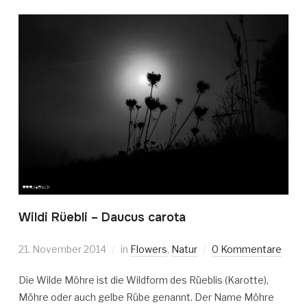
Wildi Rüebli – Daucus carota
21. November 2014
in
Flowers
,
Natur
0 Kommentare
Die Wilde Möhre ist die Wildform des Rüeblis (Karotte),
Möhre oder auch gelbe Rübe genannt. Der Name Möhre