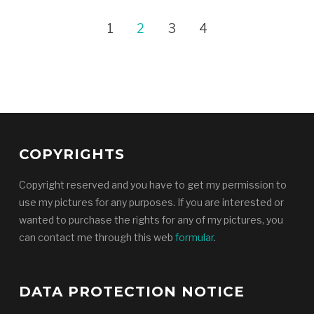
1
2
3
4
COPYRIGHTS
Copyright reserved and you have to get my permission to
use my pictures for any purposes. If you are interested or
wanted to purchase the rights for any of my pictures, you
can contact me through this web
formular
.
DATA PROTECTION NOTICE